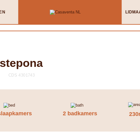
EN
LIDMA
Estepona
CDS 4301743
slaapkamers
2 badkamers
230