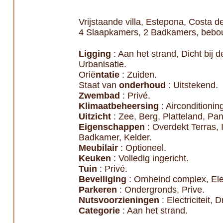
Vrijstaande villa, Estepona, Costa de
4 Slaapkamers, 2 Badkamers, bebouw
Ligging
: Aan het strand, Dicht bij de
Urbanisatie.
Orië
ntatie
: Zuiden.
Staat van
onderhoud
: Uitstekend.
Zwembad
: Privé.
Klimaatbeheersing
: Airconditionin
Uitzicht
: Zee, Berg, Platteland, Pan
Eigenschappen
: Overdekt Terras, 
Badkamer, Kelder.
Meubilair
: Optioneel.
Keuken
: Volledig ingericht.
Tuin
: Privé.
Beveiliging
: Omheind complex, Elek
Parkeren
: Ondergronds, Prive.
Nutsvoorzieningen
: Electriciteit, 
Categorie
: Aan het strand.