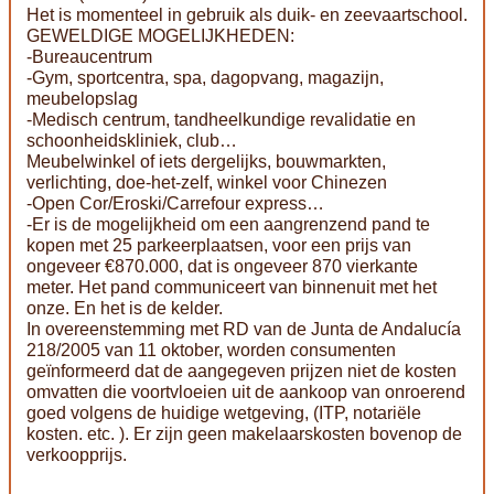
Het is momenteel in gebruik als duik- en zeevaartschool.
GEWELDIGE MOGELIJKHEDEN:
-Bureaucentrum
-Gym, sportcentra, spa, dagopvang, magazijn,
meubelopslag
-Medisch centrum, tandheelkundige revalidatie en
schoonheidskliniek, club…
Meubelwinkel of iets dergelijks, bouwmarkten,
verlichting, doe-het-zelf, winkel voor Chinezen
-Open Cor/Eroski/Carrefour express…
-Er is de mogelijkheid om een aangrenzend pand te
kopen met 25 parkeerplaatsen, voor een prijs van
ongeveer €870.000, dat is ongeveer 870 vierkante
meter. Het pand communiceert van binnenuit met het
onze. En het is de kelder.
In overeenstemming met RD van de Junta de Andalucía
218/2005 van 11 oktober, worden consumenten
geïnformeerd dat de aangegeven prijzen niet de kosten
omvatten die voortvloeien uit de aankoop van onroerend
goed volgens de huidige wetgeving, (ITP, notariële
kosten. etc. ). Er zijn geen makelaarskosten bovenop de
verkoopprijs.