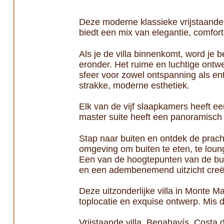
Deze moderne klassieke vrijstaande 
biedt een mix van elegantie, comfo
Als je de villa binnenkomt, word je b
eronder. Het ruime en luchtige ontw
sfeer voor zowel ontspanning als e
strakke, moderne esthetiek.
Elk van de vijf slaapkamers heeft e
master suite heeft een panoramisch 
Stap naar buiten en ontdek de prach
omgeving om buiten te eten, te lou
Een van de hoogtepunten van de bui
en een adembenemend uitzicht creëe
Deze uitzonderlijke villa in Monte M
toplocatie en exquise ontwerp. Mis 
Vrijstaande villa, Benahavís, Costa d