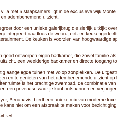
villa met 5 slaapkamers ligt in de exclusieve wijk Mont
rt en adembenemend uitzicht.
egroet door een unieke galerijbrug die sierlijk uitkijkt o
erp integreert naadloos de woon-, eet- en keukengedeelt
ntertainment. De keuken is voorzien van hoogwaardige a
en goed ontworpen eigen badkamer, die zowel familie als
uitzicht, een weelderige badkamer en directe toegang to
tig aangelegde tuinen met volop zonplekken. De uitgestr
ngen en te genieten van het adembenemende uitzicht op 
tenruimte is het prachtige zwembad, de combinatie van
rt een privéoase waar je kunt ontspannen en verjongen
ayor, Benahavis, biedt een unieke mix van moderne luxe 
de kans niet om een afspraak te maken voor bezichtiging
el Sol.