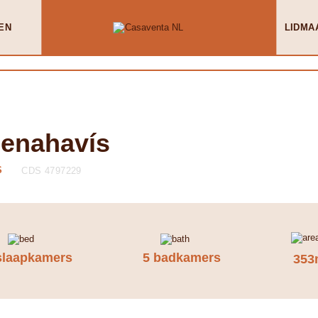
EN
LIDMA
Benahavís
S
CDS 4797229
slaapkamers
5 badkamers
353