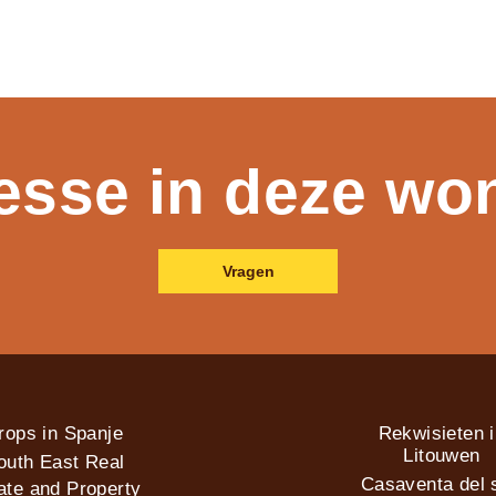
resse in deze wo
Vragen
rops in Spanje
Rekwisieten 
Litouwen
outh East Real
Casaventa del s
ate and Property