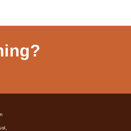
ning?
in
ol,