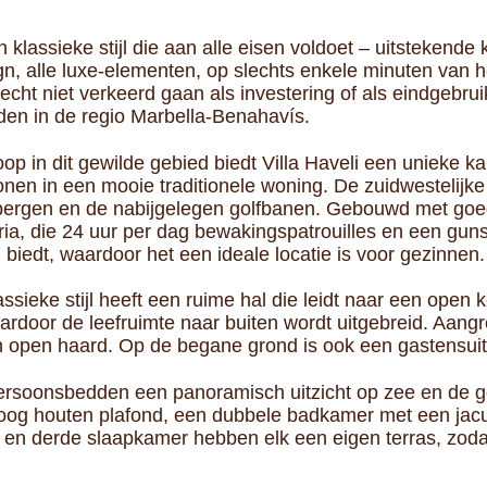
 klassieke stijl die aan alle eisen voldoet – uitstekende k
 alle luxe-elementen, op slechts enkele minuten van h
echt niet verkeerd gaan als investering of als eindgebruik
en in de regio Marbella-Benahavís.
op in dit gewilde gebied biedt Villa Haveli een unieke 
 wonen in een mooie traditionele woning. De zuidwestelijke
 bergen en de nabijgelegen golfbanen. Gebouwd met goed
eria, die 24 uur per dag bewakingspatrouilles en een guns
biedt, waardoor het een ideale locatie is voor gezinnen.
assieke stijl heeft een ruime hal die leidt naar een open
aardoor de leefruimte naar buiten wordt uitgebreid. Aan
open haard. Op de begane grond is ook een gastensuit
ersoonsbedden een panoramisch uitzicht op zee en de g
n hoog houten plafond, een dubbele badkamer met een jac
 en derde slaapkamer hebben elk een eigen terras, zodat