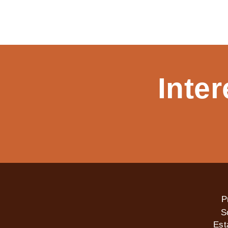
Inte
P
S
Est