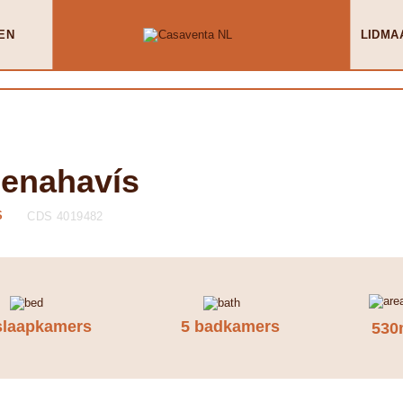
EN
LIDMA
Benahavís
S
CDS 4019482
slaapkamers
5 badkamers
530