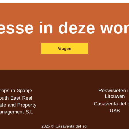
resse in deze wo
Vragen
rops in Spanje
Rekwisieten 
Litouwen
outh East Real
Casaventa del s
ate and Property
UAB
anagement S.L
2026 © Casaventa del sol