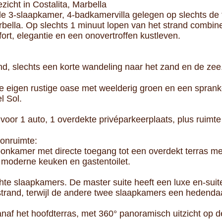
zicht in Costalita, Marbella
 3-slaapkamer, 4-badkamervilla gelegen op slechts de tw
rbella. Op slechts 1 minuut lopen van het strand combi
rt, elegantie en een onovertroffen kustleven.
and, slechts een korte wandeling naar het zand en de zee
je eigen rustige oase met weelderig groen en een spran
l Sol.
or 1 auto, 1 overdekte privéparkeerplaats, plus ruimte
onruimte:
onkamer met directe toegang tot een overdekt terras me
te moderne keuken en gastentoilet.
chte slaapkamers. De master suite heeft een luxe en-sui
 strand, terwijl de andere twee slaapkamers een hedend
anaf het hoofdterras, met 360° panoramisch uitzicht op d