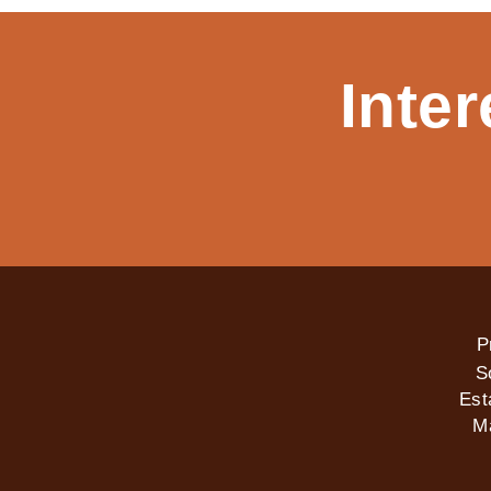
Inte
P
S
Est
M