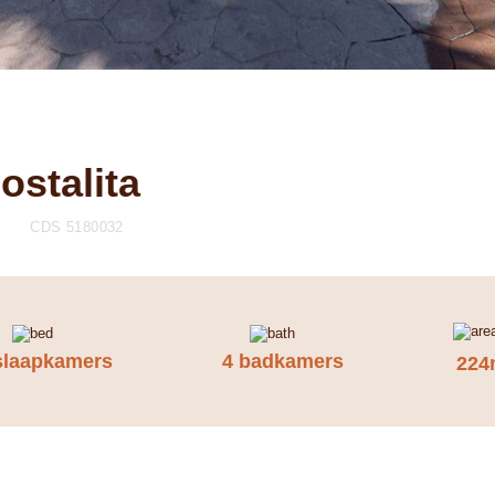
ostalita
A
CDS 5180032
slaapkamers
4 badkamers
224