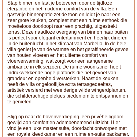
Stap binnen en laat je betoveren door de tijdloze
elegantie en het moderne comfort van de villa. Een
gastvrije binnenpatio zet de toon en leidt je naar een
zeer grote keuken, compleet met een ruime eethoek die
moeiteloos doorloopt naar een prachtig, uitgestrekt
terras. Deze naadloze overgang van binnen naar buiten
is perfect voor elegant entertainment en heerlijk dineren
in de buitenlucht in het klimaat van Marbella. In de hele
villa geniet je van de warmte en het geraffineerde gevoel
van houten vloeren en het ultieme comfort van
vloerverwarming, wat zorgt voor een aangename
ambiance in elk seizoen. De ruime woonkamer heeft
indrukwekkende hoge plafonds die het gevoel van
grandeur en openheid versterken. Naast de keuken
heeft de villa ongelooflijke extra terrasgedeeltes,
artistiek versierd met weelderige wilde wingerdplanten,
die schilderachtige plekjes bieden om te ontspannen en
te genieten.
Stijg op naar de bovenverdieping, een privéheiligdom
gewijd aan comfort en adembenemend uitzicht. Hier
vind je een luxe master suite, doordacht ontworpen met
een royale kleedkamer en een ruime en-suite badkamer.