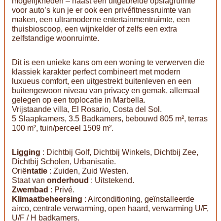
mogelijkheden – naast een uitgebreide opslagruimte
voor auto’s kun je er ook een privéfitnessruimte van
maken, een ultramoderne entertainmentruimte, een
thuisbioscoop, een wijnkelder of zelfs een extra
zelfstandige woonruimte.
Dit is een unieke kans om een woning te verwerven die
klassiek karakter perfect combineert met modern
luxueus comfort, een uitgestrekt buitenleven en een
buitengewoon niveau van privacy en gemak, allemaal
gelegen op een toplocatie in Marbella.
Vrijstaande villa, El Rosario, Costa del Sol.
5 Slaapkamers, 3.5 Badkamers, bebouwd 805 m², terras
100 m², tuin/perceel 1509 m².
Ligging
: Dichtbij Golf, Dichtbij Winkels, Dichtbij Zee,
Dichtbij Scholen, Urbanisatie.
Orië
ntatie
: Zuiden, Zuid Westen.
Staat van
onderhoud
: Uitstekend.
Zwembad
: Privé.
Klimaatbeheersing
: Airconditioning, geïnstalleerde
airco, centrale verwarming, open haard, verwarming U/F,
U/F / H badkamers.