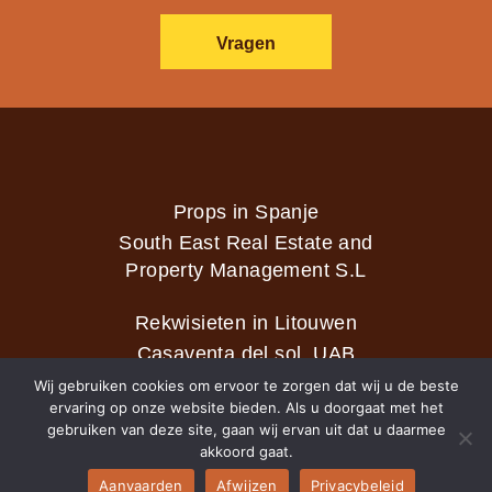
Vragen
Props in Spanje
South East Real Estate and
Property Management S.L
Rekwisieten in Litouwen
Casaventa del sol, UAB
Wij gebruiken cookies om ervoor te zorgen dat wij u de beste
ervaring op onze website bieden. Als u doorgaat met het
gebruiken van deze site, gaan wij ervan uit dat u daarmee
2026 © Casaventa del sol
akkoord gaat.
Aanvaarden
Afwijzen
Privacybeleid