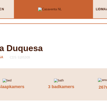
EN
LIDMA
La Duquesa
SA
CDS 5185309
slaapkamers
3 badkamers
267