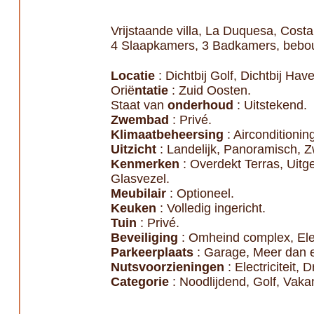
Vrijstaande villa, La Duquesa, Costa
4 Slaapkamers, 3 Badkamers, bebou
Locatie
: Dichtbij Golf, Dichtbij Hav
Orië
ntatie
: Zuid Oosten.
Staat van
onderhoud
: Uitstekend.
Zwembad
: Privé.
Klimaatbeheersing
: Airconditionin
Uitzicht
: Landelijk, Panoramisch,
Kenmerken
: Overdekt Terras, Uitg
Glasvezel.
Meubilair
: Optioneel.
Keuken
: Volledig ingericht.
Tuin
: Privé.
Beveiliging
: Omheind complex, Elek
Parkeerplaats
: Garage, Meer dan e
Nutsvoorzieningen
: Electriciteit, 
Categorie
: Noodlijdend, Golf, Vakan