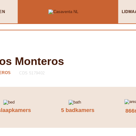
EN
LIDMA
Los Monteros
TEROS
CDS 5179402
slaapkamers
5 badkamers
866