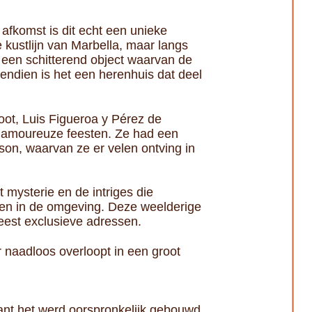
e afkomst is dit echt een unieke
e kustlijn van Marbella, maar langs
 een schitterend object waarvan de
endien is het een herenhuis dat deel
noot, Luis Figueroa y Pérez de
lamoureuze feesten. Ze had een
n, waarvan ze er velen ontving in
t mysterie en de intriges die
men in de omgeving. Deze weelderige
meest exclusieve adressen.
ur naadloos overloopt in een groot
want het werd oorspronkelijk gebouwd