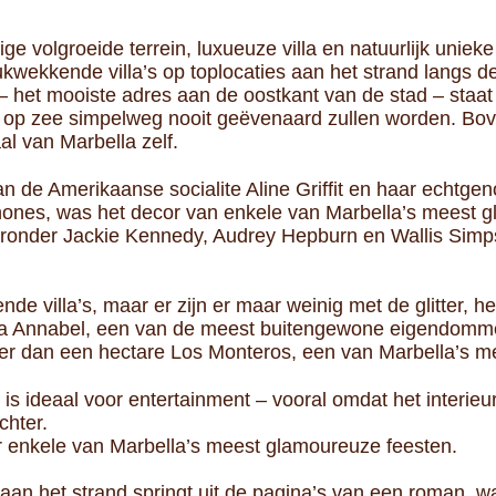
tige volgroeide terrein, luxueuze villa en natuurlijk uniek
rukwekkende villa’s op toplocaties aan het strand langs d
 het mooiste adres aan de oostkant van de stad – staat
cht op zee simpelweg nooit geëvenaard zullen worden. Bov
l van Marbella zelf.
an de Amerikaanse socialite Aline Griffit en haar echtge
nes, was het decor van enkele van Marbella’s meest g
onder Jackie Kennedy, Audrey Hepburn en Wallis Simpso
nde villa’s, maar er zijn er maar weinig met de glitter, he
illa Annabel, een van de meest buitengewone eigendom
 meer dan een hectare Los Monteros, een van Marbella’s 
n is ideaal voor entertainment – vooral omdat het interie
chter.
r enkele van Marbella’s meest glamoureuze feesten.
a aan het strand springt uit de pagina’s van een roman, 