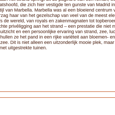
tshoofd, die zich hier vestigde ten gunste van Madrid i
ijl van Marbella. Marbella was al een bloeiend centrum va
orzag haar van het gezelschap van veel van de meest el
fs de wereld, van royals en zakenmagnaten tot topbero
chte privéligging aan het strand – een prestatie die nie
tzicht en een persoonlijke ervaring van strand, zee, l
 hullen ze het pand in een rijke variëteit aan bloemen- e
e. Dit is niet alleen een uitzonderlijk mooie plek, maar 
et uitgestrekte tuinen.