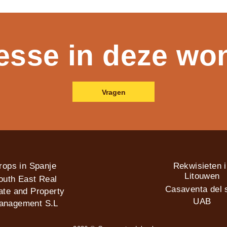
resse in deze wo
Vragen
rops in Spanje
Rekwisieten 
Litouwen
outh East Real
Casaventa del s
ate and Property
UAB
anagement S.L