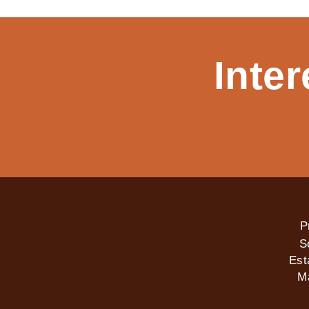
Inte
P
S
Est
M