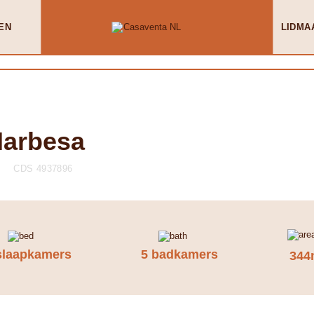
EN
LIDMA
Marbesa
CDS 4937896
slaapkamers
5 badkamers
344