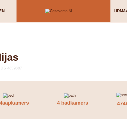
EN
LIDMA
ijas
CDS 4859887
slaapkamers
4 badkamers
474