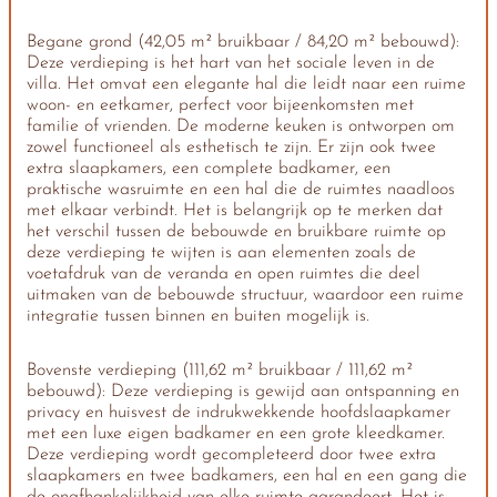
Begane grond (42,05 m² bruikbaar / 84,20 m² bebouwd):
Deze verdieping is het hart van het sociale leven in de
villa. Het omvat een elegante hal die leidt naar een ruime
woon- en eetkamer, perfect voor bijeenkomsten met
familie of vrienden. De moderne keuken is ontworpen om
zowel functioneel als esthetisch te zijn. Er zijn ook twee
extra slaapkamers, een complete badkamer, een
praktische wasruimte en een hal die de ruimtes naadloos
met elkaar verbindt. Het is belangrijk op te merken dat
het verschil tussen de bebouwde en bruikbare ruimte op
deze verdieping te wijten is aan elementen zoals de
voetafdruk van de veranda en open ruimtes die deel
uitmaken van de bebouwde structuur, waardoor een ruime
integratie tussen binnen en buiten mogelijk is.
Bovenste verdieping (111,62 m² bruikbaar / 111,62 m²
bebouwd): Deze verdieping is gewijd aan ontspanning en
privacy en huisvest de indrukwekkende hoofdslaapkamer
met een luxe eigen badkamer en een grote kleedkamer.
Deze verdieping wordt gecompleteerd door twee extra
slaapkamers en twee badkamers, een hal en een gang die