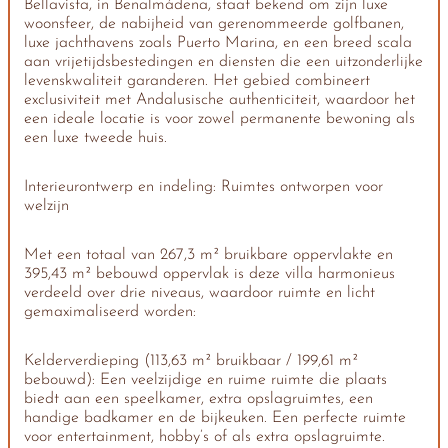
Bellavista, in Benalmádena, staat bekend om zijn luxe
woonsfeer, de nabijheid van gerenommeerde golfbanen,
luxe jachthavens zoals Puerto Marina, en een breed scala
aan vrijetijdsbestedingen en diensten die een uitzonderlijke
levenskwaliteit garanderen. Het gebied combineert
exclusiviteit met Andalusische authenticiteit, waardoor het
een ideale locatie is voor zowel permanente bewoning als
een luxe tweede huis.
Interieurontwerp en indeling: Ruimtes ontworpen voor
welzijn
Met een totaal van 267,3 m² bruikbare oppervlakte en
395,43 m² bebouwd oppervlak is deze villa harmonieus
verdeeld over drie niveaus, waardoor ruimte en licht
gemaximaliseerd worden:
Kelderverdieping (113,63 m² bruikbaar / 199,61 m²
bebouwd): Een veelzijdige en ruime ruimte die plaats
biedt aan een speelkamer, extra opslagruimtes, een
handige badkamer en de bijkeuken. Een perfecte ruimte
voor entertainment, hobby’s of als extra opslagruimte.