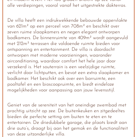
alle verdiepingen, vooral vanaf het uitgestrekte dakterras.
De villa heeft een indrukwekkende bebouwde oppervlakte
van 621m² op een perceel van 708m² en beschikt over
zeven ruime slaapkamers en negen elegant ontworpen
badkamers. De binnenruimte van 409m² wordt aangevuld
met 212m² terrassen die voldoende ruimte bieden voor
ontspanning en entertainment. De villa is doordacht
ontworpen met moderne voorzieningen, waaronder
airconditioning, waardoor comfort het hele jaar door
verzekerd is. Het souterrain is een veelzijdige ruimte,
verlicht door lichtputten, en bevat een extra slaapkamer en
badkamer. Het beschikt ook over een barruimte, een
pooltafel en een bioscoopruimte, en biedt eindeloze
mogelijkheden voor aanpassing aan jouw levensstijl.
Geniet van de sereniteit van het oneindige zwembad met
prachtig uitzicht op zee. De buitenkeuken en zitgedeeltes
bieden de perfecte setting om buiten te eten en te
entertainen. De driedubbele garage, die plaats biedt aan
drie auto’s, draagt bij aan het gemak en de functionaliteit
van deze uitzonderlijke villa.