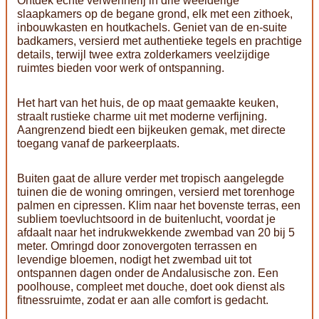
Ontdek echte verwennerij in drie weelderige
slaapkamers op de begane grond, elk met een zithoek,
inbouwkasten en houtkachels. Geniet van de en-suite
badkamers, versierd met authentieke tegels en prachtige
details, terwijl twee extra zolderkamers veelzijdige
ruimtes bieden voor werk of ontspanning.
Het hart van het huis, de op maat gemaakte keuken,
straalt rustieke charme uit met moderne verfijning.
Aangrenzend biedt een bijkeuken gemak, met directe
toegang vanaf de parkeerplaats.
Buiten gaat de allure verder met tropisch aangelegde
tuinen die de woning omringen, versierd met torenhoge
palmen en cipressen. Klim naar het bovenste terras, een
subliem toevluchtsoord in de buitenlucht, voordat je
afdaalt naar het indrukwekkende zwembad van 20 bij 5
meter. Omringd door zonovergoten terrassen en
levendige bloemen, nodigt het zwembad uit tot
ontspannen dagen onder de Andalusische zon. Een
poolhouse, compleet met douche, doet ook dienst als
fitnessruimte, zodat er aan alle comfort is gedacht.