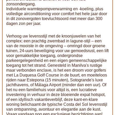
zonsondergang.
Individuele warmtepompverwarming en -koeling, plus
volledige airconditioning voor comfort het hele jaar door
in dit zonovergoten toevluchtsoord met meer dan 300
dagen zon per jaar.
Verhoog uw levensstijl met de kroonjuwelen van het
complex: een prachtig zwembad in lagune-stijl – een
van de mooiste in de omgeving – omringd door groene
tuinen, 24-uurs beveiliging voor uw gemoedsrust, een lift
voor gemakkelijke toegang, ondergrondse
parkeergelegenheid en een eigen gemeenschappelijke
toegang tot het strand. Genesteld in Manilva's rustige
maar verbonden enclave, is het een droom voor golfers
met La Duquesa Golf Course in de buurt, en moeiteloos
rijden naar Estepona (15 minuten), Sotogrande's luxe
jachthavens, of Málaga Airport (minder dan een uur). Of
het nu een familiehuis voor altijd is, een lucratieve
investering in verhuur in deze bloeiende expat hotspot,
of een idyllisch vakantieverblijf, deze kant-en-klare
woning belichaamt de typische Costa del Sol levensstijl
van ontspanning, avontuur en elegantie aan de kust.
Vraag vandaag nog een exclusieve bezichtiging aan!