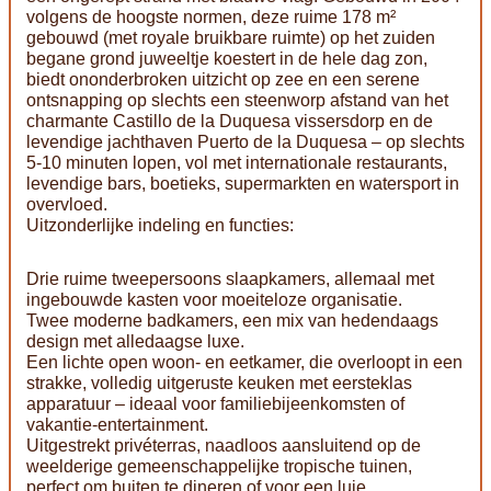
volgens de hoogste normen, deze ruime 178 m²
gebouwd (met royale bruikbare ruimte) op het zuiden
begane grond juweeltje koestert in de hele dag zon,
biedt ononderbroken uitzicht op zee en een serene
ontsnapping op slechts een steenworp afstand van het
charmante Castillo de la Duquesa vissersdorp en de
levendige jachthaven Puerto de la Duquesa – op slechts
5-10 minuten lopen, vol met internationale restaurants,
levendige bars, boetieks, supermarkten en watersport in
overvloed.
Uitzonderlijke indeling en functies:
Drie ruime tweepersoons slaapkamers, allemaal met
ingebouwde kasten voor moeiteloze organisatie.
Twee moderne badkamers, een mix van hedendaags
design met alledaagse luxe.
Een lichte open woon- en eetkamer, die overloopt in een
strakke, volledig uitgeruste keuken met eersteklas
apparatuur – ideaal voor familiebijeenkomsten of
vakantie-entertainment.
Uitgestrekt privéterras, naadloos aansluitend op de
weelderige gemeenschappelijke tropische tuinen,
perfect om buiten te dineren of voor een luie