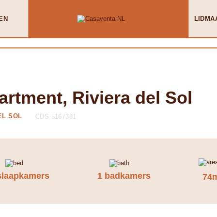
EN
LIDMA
rtment, Riviera del Sol
EL SOL
CDS 5167381
slaapkamers
1 badkamers
74