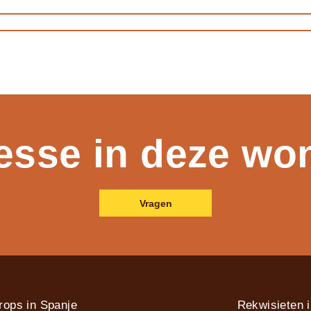
resse in deze wo
Vragen
rops in Spanje
Rekwisieten 