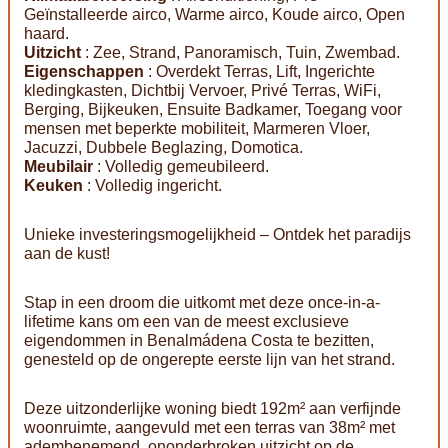
Geïnstalleerde airco, Warme airco, Koude airco, Open
haard.
Uitzicht
: Zee, Strand, Panoramisch, Tuin, Zwembad.
Eigenschappen
: Overdekt Terras, Lift, Ingerichte
kledingkasten, Dichtbij Vervoer, Privé Terras, WiFi,
Berging, Bijkeuken, Ensuite Badkamer, Toegang voor
mensen met beperkte mobiliteit, Marmeren Vloer,
Jacuzzi, Dubbele Beglazing, Domotica.
Meubilair
: Volledig gemeubileerd.
Keuken
: Volledig ingericht.
Unieke investeringsmogelijkheid – Ontdek het paradijs
aan de kust!
Stap in een droom die uitkomt met deze once-in-a-
lifetime kans om een van de meest exclusieve
eigendommen in Benalmádena Costa te bezitten,
genesteld op de ongerepte eerste lijn van het strand.
Deze uitzonderlijke woning biedt 192m² aan verfijnde
woonruimte, aangevuld met een terras van 38m² met
adembenemend, ononderbroken uitzicht op de