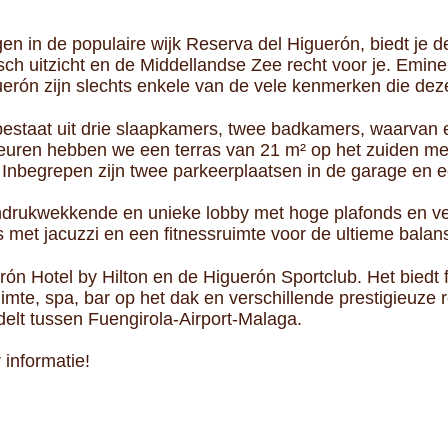
gen in de populaire wijk Reserva del Higuerón, biedt je
 uitzicht en de Middellandse Zee recht voor je. Eminent 
guerón zijn slechts enkele van de vele kenmerken die dez
 bestaat uit drie slaapkamers, twee badkamers, waarvan
uren hebben we een terras van 21 m² op het zuiden met 
Inbegrepen zijn twee parkeerplaatsen in de garage en e
rukwekkende en unieke lobby met hoge plafonds en veel
t jacuzzi en een fitnessruimte voor de ultieme balans 
n Hotel by Hilton en de Higuerón Sportclub. Het biedt f
uimte, spa, bar op het dak en verschillende prestigieuze
ndelt tussen Fuengirola-Airport-Malaga.
informatie!