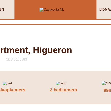
EN
LIDMA
artment, Higueron
CDS 5196583
slaapkamers
2 badkamers
99