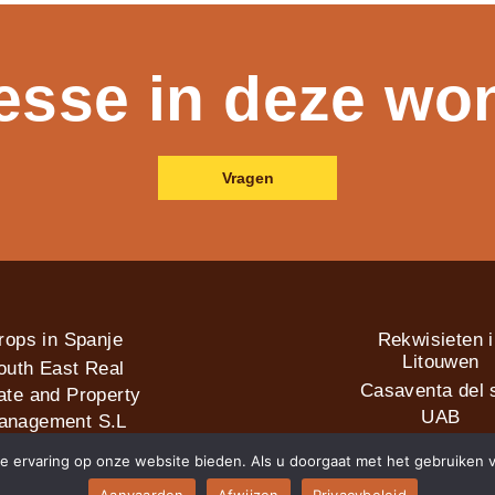
resse in deze wo
Vragen
rops in Spanje
Rekwisieten 
Litouwen
outh East Real
Casaventa del s
ate and Property
UAB
anagement S.L
e ervaring op onze website bieden. Als u doorgaat met het gebruiken v
2026 © Casaventa del sol
Aanvaarden
Afwijzen
Privacybeleid