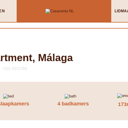
EN
LIDMA
artment, Málaga
CDS 5073796
slaapkamers
4 badkamers
173