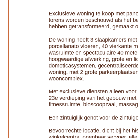
Exclusieve woning te koop met pano
torens worden beschouwd als het bela
hebben getransformeerd, gemaakt om
De woning heeft 3 slaapkamers met k
porcellanato vloeren, 40 vierkante 
wasruimte en spectaculaire 40 meter
hoogwaardige afwerking, grote en li
domoticasystemen, gecentraliseerde
woning, met 2 grote parkeerplaatsen
wooncomplex.
Met exclusieve diensten alleen vo
23e verdieping van het gebouw met 
fitnessruimte, bioscoopzaal, massag
Een zintuiglijk genot voor de zintuige
Bevoorrechte locatie, dicht bij het 
winkelcentra, openbaar vervoer, aller