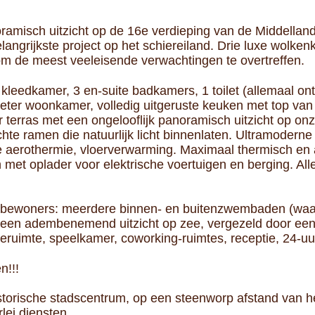
ramisch uitzicht op de 16e verdieping van de Middellan
ngrijkste project op het schiereiland. Drie luxe wolkenk
 de meest veeleisende verwachtingen te overtreffen.
leedkamer, 3 en-suite badkamers, 1 toilet (allemaal ont
meter woonkamer, volledig uitgeruste keuken met top van
 terras met een ongelooflijk panoramisch uitzicht op onz
chte ramen die natuurlijk licht binnenlaten. Ultramodern
 aerothermie, vloerverwarming. Maximaal thermisch en a
 met oplader voor elektrische voertuigen en berging. All
or bewoners: meerdere binnen- en buitenzwembaden (w
een adembenemend uitzicht op zee, vergezeld door een 
eruimte, speelkamer, coworking-ruimtes, receptie, 24-uur
n!!!
historische stadscentrum, op een steenworp afstand van he
lei diensten.