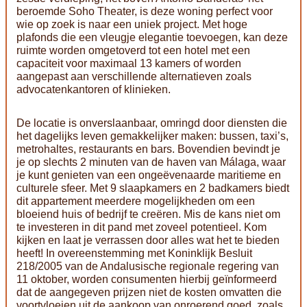
beroemde Soho Theater, is deze woning perfect voor
wie op zoek is naar een uniek project. Met hoge
plafonds die een vleugje elegantie toevoegen, kan deze
ruimte worden omgetoverd tot een hotel met een
capaciteit voor maximaal 13 kamers of worden
aangepast aan verschillende alternatieven zoals
advocatenkantoren of klinieken.
De locatie is onverslaanbaar, omringd door diensten die
het dagelijks leven gemakkelijker maken: bussen, taxi’s,
metrohaltes, restaurants en bars. Bovendien bevindt je
je op slechts 2 minuten van de haven van Málaga, waar
je kunt genieten van een ongeëvenaarde maritieme en
culturele sfeer. Met 9 slaapkamers en 2 badkamers biedt
dit appartement meerdere mogelijkheden om een
bloeiend huis of bedrijf te creëren. Mis de kans niet om
te investeren in dit pand met zoveel potentieel. Kom
kijken en laat je verrassen door alles wat het te bieden
heeft! In overeenstemming met Koninklijk Besluit
218/2005 van de Andalusische regionale regering van
11 oktober, worden consumenten hierbij geïnformeerd
dat de aangegeven prijzen niet de kosten omvatten die
voortvloeien uit de aankoop van onroerend goed, zoals