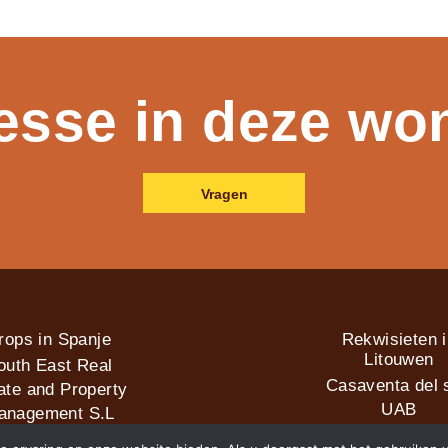
resse in deze wo
Vragen
rops in Spanje
Rekwisieten 
Litouwen
outh East Real
Casaventa del s
ate and Property
UAB
anagement S.L