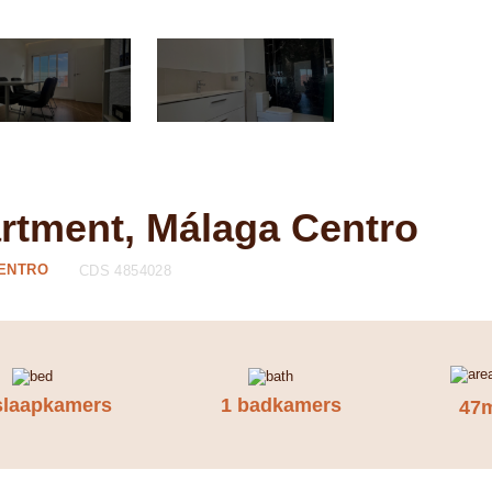
artment, Málaga Centro
CENTRO
CDS 4854028
slaapkamers
1 badkamers
47