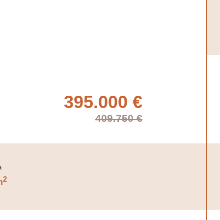
395.000 €
409.750 €
2
m