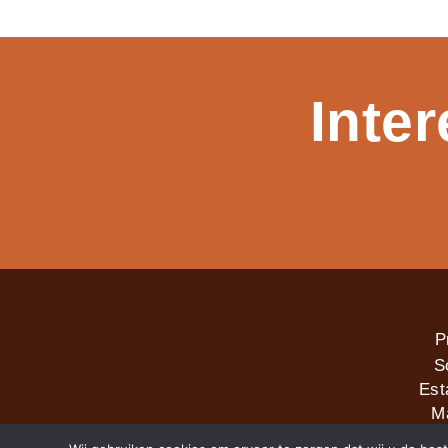
Inte
P
S
Est
M