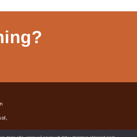
ning?
in
ol,