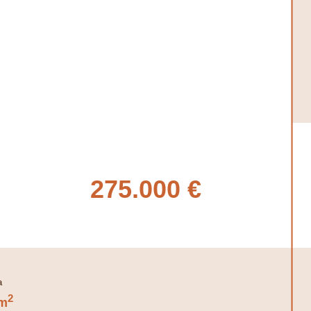
275.000 €
2
m