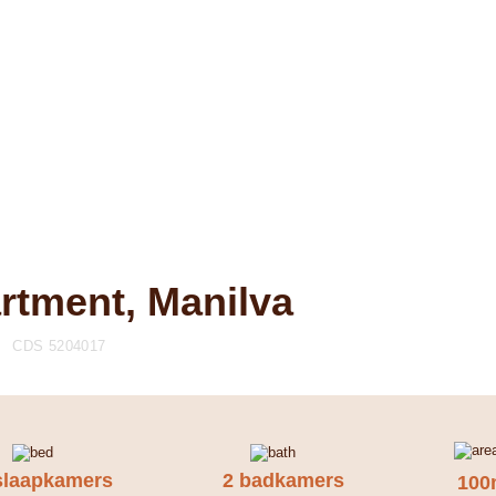
rtment, Manilva
CDS 5204017
slaapkamers
2 badkamers
100