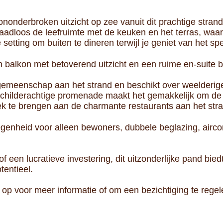
nderbroken uitzicht op zee vanuit dit prachtige stra
 naadloos de leefruimte met de keuken en het terras, waar
e setting om buiten te dineren terwijl je geniet van het s
 balkon met betoverend uitzicht en een ruime en-suite 
ve gemeenschap aan het strand en beschikt over weelder
schilderachtige promenade maakt het gemakkelijk om de k
k te brengen aan de charmante restaurants aan het stra
egenheid voor alleen bewoners, dubbele beglazing, aircon
f een lucratieve investering, dit uitzonderlijke pand bie
tentieel.
p voor meer informatie of om een bezichtiging te regel