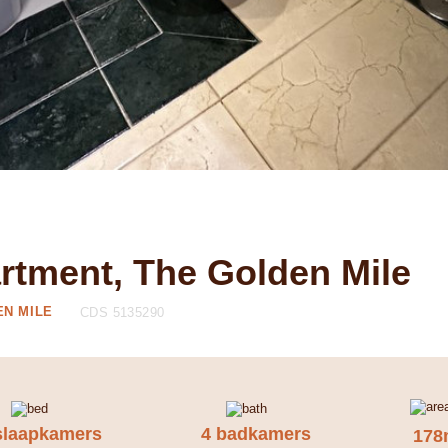
rtment, The Golden Mile
EN MILE
CDS 5135290
slaapkamers
4 badkamers
178