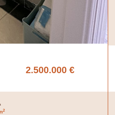
2.500.000 €
2
m