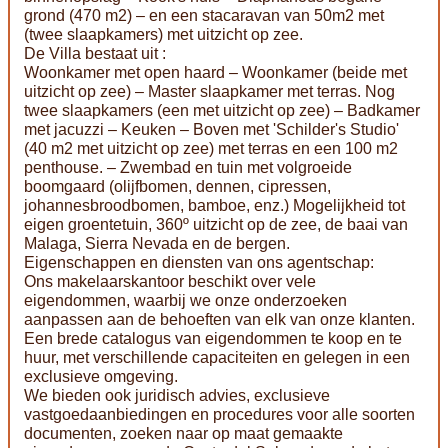
grond (470 m2) – en een stacaravan van 50m2 met
(twee slaapkamers) met uitzicht op zee.
De Villa bestaat uit :
Woonkamer met open haard – Woonkamer (beide met
uitzicht op zee) – Master slaapkamer met terras. Nog
twee slaapkamers (een met uitzicht op zee) – Badkamer
met jacuzzi – Keuken – Boven met 'Schilder's Studio'
(40 m2 met uitzicht op zee) met terras en een 100 m2
penthouse. – Zwembad en tuin met volgroeide
boomgaard (olijfbomen, dennen, cipressen,
johannesbroodbomen, bamboe, enz.) Mogelijkheid tot
eigen groentetuin, 360º uitzicht op de zee, de baai van
Malaga, Sierra Nevada en de bergen.
Eigenschappen en diensten van ons agentschap:
Ons makelaarskantoor beschikt over vele
eigendommen, waarbij we onze onderzoeken
aanpassen aan de behoeften van elk van onze klanten.
Een brede catalogus van eigendommen te koop en te
huur, met verschillende capaciteiten en gelegen in een
exclusieve omgeving.
We bieden ook juridisch advies, exclusieve
vastgoedaanbiedingen en procedures voor alle soorten
documenten, zoeken naar op maat gemaakte