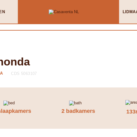
EN
LIDMA
ahonda
DA
CDS 5063107
slaapkamers
2 badkamers
133