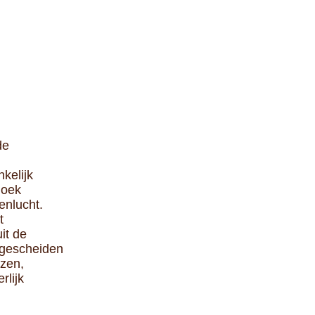
de
nkelijk
hoek
enlucht.
t
it de
 gescheiden
zen,
rlijk