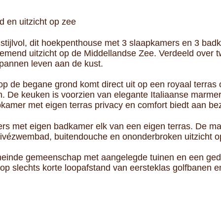
en uitzicht op zee
stijlvol, dit hoekpenthouse met 3 slaapkamers en 3 bad
end uitzicht op de Middellandse Zee. Verdeeld over twe
spannen leven aan de kust.
p de begane grond komt direct uit op een royaal terras o
en. De keuken is voorzien van elegante Italiaanse mar
apkamer met eigen terras privacy en comfort biedt aan be
s met eigen badkamer elk van een eigen terras. De mast
rivézwembad, buitendouche en ononderbroken uitzicht o
omheinde gemeenschap met aangelegde tuinen en een ge
 op slechts korte loopafstand van eersteklas golfbanen e