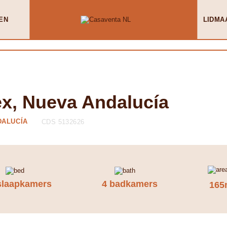
EN
LIDMA
x, Nueva Andalucía
DALUCÍA
CDS 5132626
slaapkamers
4 badkamers
165