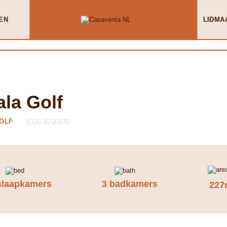
EN
LIDMA
la Golf
GOLF
CDS 5200375
slaapkamers
3 badkamers
227