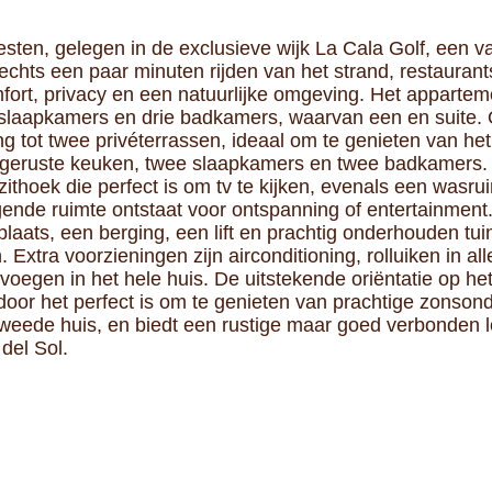
sten, gelegen in de exclusieve wijk La Cala Golf, een v
lechts een paar minuten rijden van het strand, restauran
ort, privacy en een natuurlijke omgeving. Het appartem
 slaapkamers en drie badkamers, waarvan een en suite. O
tot twee privéterrassen, ideaal om te genieten van het
 uitgeruste keuken, twee slaapkamers en twee badkamers
zithoek die perfect is om tv te kijken, evenals een was
igende ruimte ontstaat voor ontspanning of entertainme
aats, een berging, een lift en prachtig onderhouden tui
Extra voorzieningen zijn airconditioning, rolluiken in a
voegen in het hele huis. De uitstekende oriëntatie op he
ardoor het perfect is om te genieten van prachtige zonso
tweede huis, en biedt een rustige maar goed verbonden loc
del Sol.