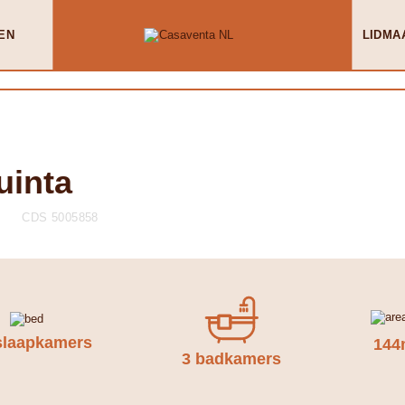
EN
LIDMA
uinta
CDS 5005858
slaapkamers
144
3 badkamers