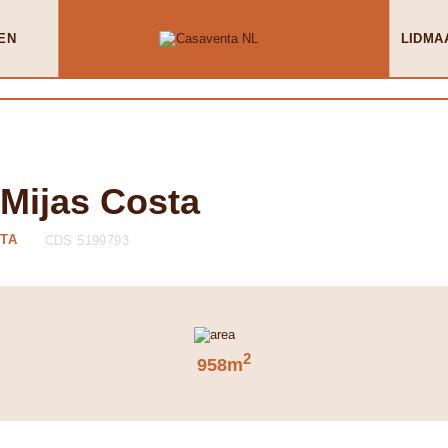
EN
LIDMA
 Mijas Costa
STA
CDS 5199793
2
958m