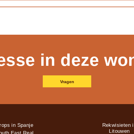
resse in deze wo
Vragen
rops in Spanje
Rekwisieten 
Litouwen
outh East Real