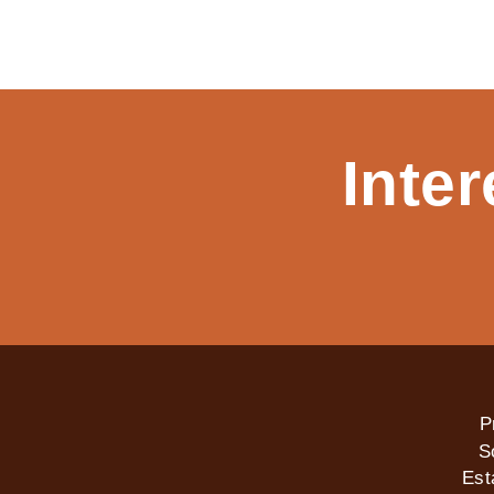
Inte
P
S
Est