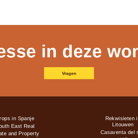
resse in deze wo
Vragen
rops in Spanje
Rekwisieten 
Litouwen
outh East Real
Casaventa del s
ate and Property