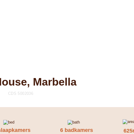
ouse, Marbella
CDS 5002036
slaapkamers
6 badkamers
625