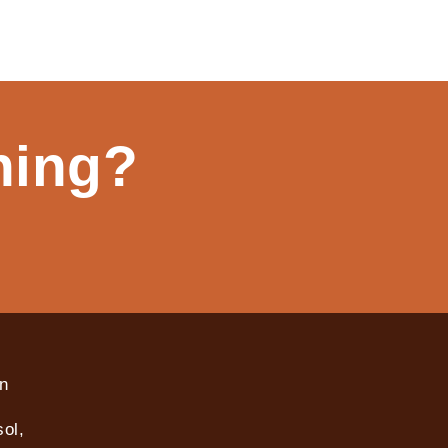
ning?
in
ol,