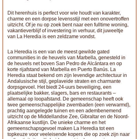
Dit herenhuis is perfect voor wie houdt van karakter,
charme en een dorpse levensstijl met een onovertroffen
uitzicht. Of je nu op zoek bent naar een fulltime woning,
vakantieverblijf of investering in verhuur, dit juweeltje
van La Heredia is een zeldzame vondst.
La Heredia is een van de meest gewilde gated
communities in de heuvels van Marbella, genesteld in
de heuvels net boven San Pedro de Alcántara en op
korte rijafstand van Marbella en Puerto Banús. La
Heredia staat bekend om zijn levendige architectuur in
Andalusische stijl, geplaveide straten en charmante
dorpsgevoel. Het biedt 24-uurs beveiliging, een
plaatselijke bakker, slagers, bars en restaurants –
allemaal op loopafstand. De gemeenschap heeft ook
twee gemeenschappelijke zwembaden (een verwarmd),
prachtig aangelegde tuinen en een adembenemend
uitzicht op de Middellandse Zee, Gibraltar en de Noord-
Afrikaanse kustlijn. De unieke charme en het
gemeenschapsgevoel maken La Heredia tot een
topkeuze voor veeleisende kopers die op zoek zijn naar