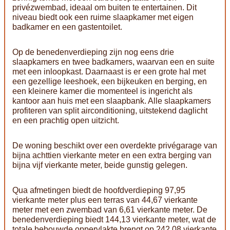
privézwembad, ideaal om buiten te entertainen. Dit
niveau biedt ook een ruime slaapkamer met eigen
badkamer en een gastentoilet.
Op de benedenverdieping zijn nog eens drie
slaapkamers en twee badkamers, waarvan een en suite
met een inloopkast. Daarnaast is er een grote hal met
een gezellige leeshoek, een bijkeuken en berging, en
een kleinere kamer die momenteel is ingericht als
kantoor aan huis met een slaapbank. Alle slaapkamers
profiteren van split airconditioning, uitstekend daglicht
en een prachtig open uitzicht.
De woning beschikt over een overdekte privégarage van
bijna achttien vierkante meter en een extra berging van
bijna vijf vierkante meter, beide gunstig gelegen.
Qua afmetingen biedt de hoofdverdieping 97,95
vierkante meter plus een terras van 44,67 vierkante
meter met een zwembad van 6,61 vierkante meter. De
benedenverdieping biedt 144,13 vierkante meter, wat de
totale bebouwde oppervlakte brengt op 242,08 vierkante